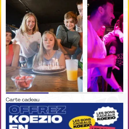
Carte cadeau
PACK
PACK
Anniversaire
EVG / EVJF