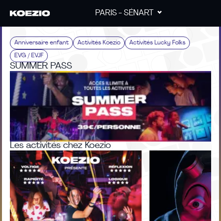
PARIS - SÉNART
Anniversaire enfant
Activités Koezio
Activités Lucky Folks
EVG / EVJF
SUMMER PASS
Les activités chez Koezio